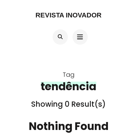
Skip
REVISTA INOVADOR
to
content
(Press
Enter)
Tag
tendência
Showing 0 Result(s)
Nothing Found