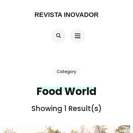
Skip
REVISTA INOVADOR
to
content
(Press
Enter)
Category
Food World
Showing 1 Result(s)