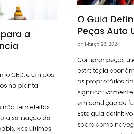
O Guia Defin
Peças Auto 
 para a
ência
on
Março 28, 2024
Comprar peças us
estratégia econôm
omo CBD, é um dos
os proprietários d
os na planta
significativament
em condição de f
D não tem efeitos
Este guia definitivo
oca a sensação de
sobre como naveg
ábis. Nos últimos