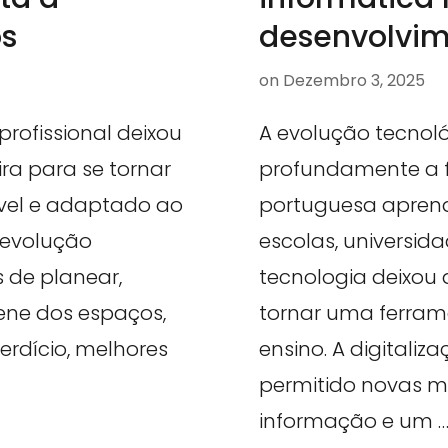
os
desenvolvim
on
Dezembro 3, 2025
rofissional deixou
A evolução tecnol
ra para se tornar
profundamente a 
sível e adaptado ao
portuguesa aprende
A evolução
escolas, universid
 de planear,
tecnologia deixou
iene dos espaços,
tornar uma ferram
rdício, melhores
ensino. A digitali
permitido novas m
informação e um 