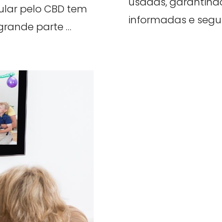
usadas, garantind
pular pelo CBD tem
informadas e segu
 grande parte …