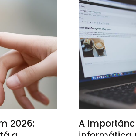
em 2026:
A importânc
tá a
informática