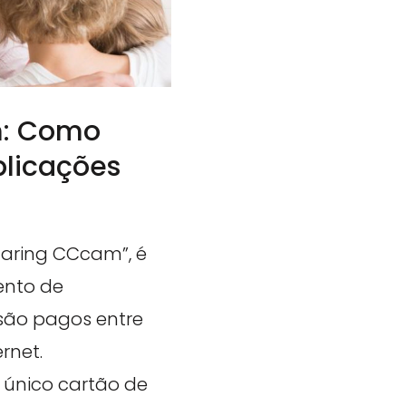
m: Como
plicações
aring CCcam”, é
ento de
isão pagos entre
rnet.
 único cartão de